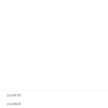
旧姓しかわからない同級生を探して再会
成功事例
した実例｜卒業以来会えなかった女性と
の再会
2026-05-20
カテゴリー
その他
人探しコラム
成功事例
アーカイブ
2026年7月
2026年6月