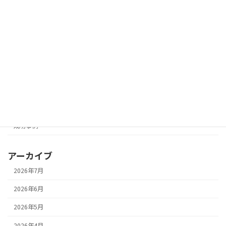
旧姓しかわからない同級生を探して再会
成功事例
した実例｜卒業以来会えなかった女性と
の再会
2026-05-20
カテゴリー
その他
人探しコラム
成功事例
アーカイブ
2026年7月
2026年6月
2026年5月
2026年4月