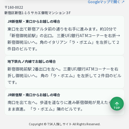
Googleマップで開く ↗
〒160-0022
新宿区新宿1-1-5 サカエ御苑マンション３F
JR新宿駅・東口からお越しの場合
東口を出て新宿アルタ前の通りを右手に進みます。約10分で
「新宿御苑前駅」の出口。 三菱UFJ銀行ATMコーナーを右折→
新宿御苑沿いへ。角のイタリアン「ラ・ボエム」を左折して２
件目のビルです。
地下鉄丸ノ内線でお越しの場合
新宿御苑前駅 2番出口を左へ。三菱UFJ銀行ATMコーナーを右
折し御苑沿いへ。 角の「ラ・ボエム」を左折して２件目のビル
です。
JR新宿駅・南口からお越しの場合
南口を出て左へ。歩道を道なりに進み新宿御苑が見えたらその
まま直進。 「ラ・ボエム」隣のビルです。
TOP
Copyright © TSK人探しサイト All Rights Reserved.