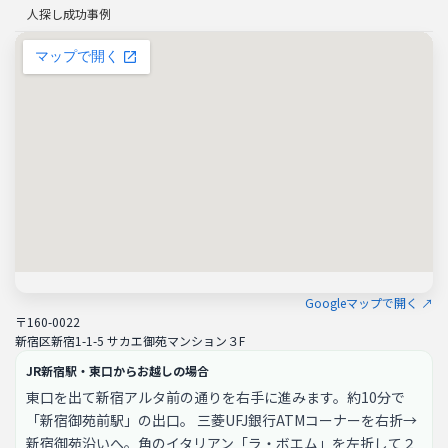
人探し成功事例
Googleマップで開く ↗
〒160-0022
新宿区新宿1-1-5 サカエ御苑マンション３F
JR新宿駅・東口からお越しの場合
東口を出て新宿アルタ前の通りを右手に進みます。約10分で
「新宿御苑前駅」の出口。 三菱UFJ銀行ATMコーナーを右折→
新宿御苑沿いへ。角のイタリアン「ラ・ボエム」を左折して２