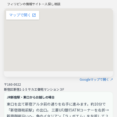
フィリピンの情報サイト－人探し相談
Googleマップで開く ↗
〒160-0022
新宿区新宿1-1-5 サカエ御苑マンション３F
JR新宿駅・東口からお越しの場合
東口を出て新宿アルタ前の通りを右手に進みます。約10分で
「新宿御苑前駅」の出口。 三菱UFJ銀行ATMコーナーを右折→
新宿御苑沿いへ。角のイタリアン「ラ・ボエム」を左折して２