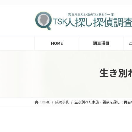
コ
ナ
ン
ビ
テ
ゲ
ン
ー
ツ
シ
へ
ョ
HOME
調査項目
ス
ン
キ
に
ッ
移
プ
動
生き別
HOME
成功事例
生き別れた家族・親族を探して再会