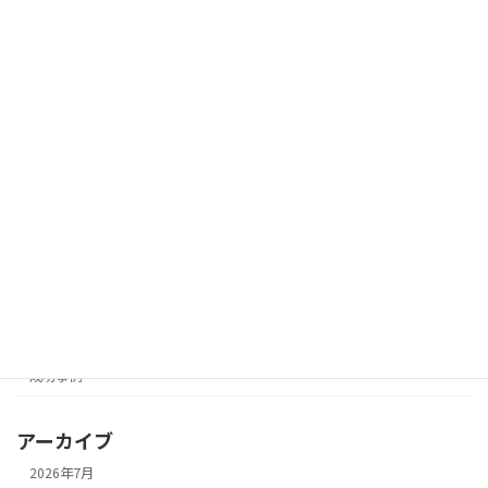
2026-05-21
旧姓しかわからない同級生を探して再会
成功事例
した実例｜卒業以来会えなかった女性と
の再会
2026-05-20
カテゴリー
その他
人探しコラム
成功事例
アーカイブ
2026年7月